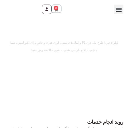
0
وقت ثبت سفارش رسید!
تابلو قاجار با طرح مک لارن P1 و المان‌های سنتی، اثری هنری و خاص برای دکوراسیون شما.
با کیفیت بالا و طراحی متفاوت، همین حالا سفارش دهید!
روند انجام خدمات