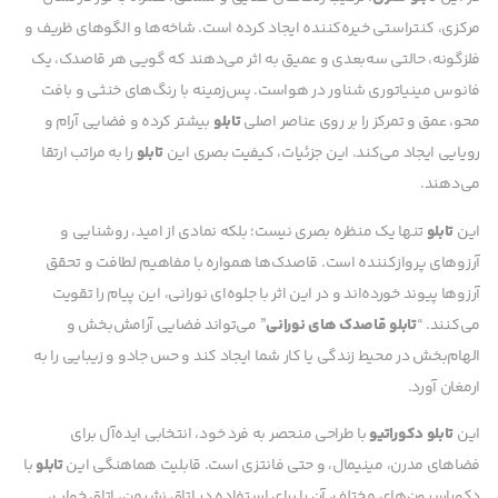
مرکزی، کنتراستی خیره‌کننده ایجاد کرده است. شاخه‌ها و الگوهای ظریف و
فلزگونه، حالتی سه‌بعدی و عمیق به اثر می‌دهند که گویی هر قاصدک، یک
فانوس مینیاتوری شناور در هواست. پس‌زمینه با رنگ‌های خنثی و بافت
محو، عمق و تمرکز را بر روی عناصر اصلی
تابلو
بیشتر کرده و فضایی آرام و
رویایی ایجاد می‌کند. این جزئیات، کیفیت بصری این
تابلو
را به مراتب ارتقا
می‌دهند.
این
تابلو
تنها یک منظره بصری نیست؛ بلکه نمادی از امید، روشنایی و
آرزوهای پروازکننده است. قاصدک‌ها همواره با مفاهیم لطافت و تحقق
آرزوها پیوند خورده‌اند و در این اثر با جلوه‌ای نورانی، این پیام را تقویت
می‌کنند. “
تابلو قاصدک های نورانی
” می‌تواند فضایی آرامش‌بخش و
الهام‌بخش در محیط زندگی یا کار شما ایجاد کند و حس جادو و زیبایی را به
ارمغان آورد.
این
تابلو دکوراتیو
با طراحی منحصر به فرد خود، انتخابی ایده‌آل برای
فضاهای مدرن، مینیمال، و حتی فانتزی است. قابلیت هماهنگی این
تابلو
با
دکوراسیون‌های مختلف، آن را برای استفاده در اتاق نشیمن، اتاق خواب،