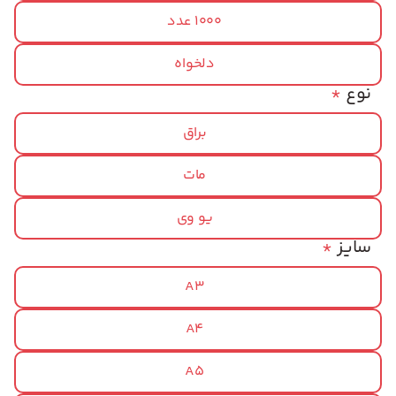
1000 عدد
دلخواه
نوع
*
براق
مات
یو وی
سایز
*
A3
A4
A5