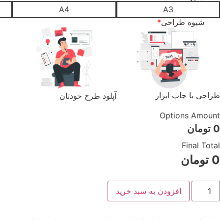
A4
A3
شیوه طراحی
*
طراحی با چاپ ابزار
آپلود طرح خودتان
Options Amount
0
تومان
Final Total
0
تومان
ابلو
افزودن به سبد خرید
وکس
ا
رح
رتره