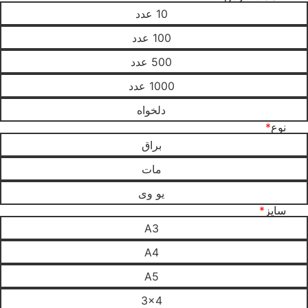
10 عدد
100 عدد
500 عدد
1000 عدد
دلخواه
نوع
*
براق
مات
یو وی
سایز
*
A3
A4
A5
3x4