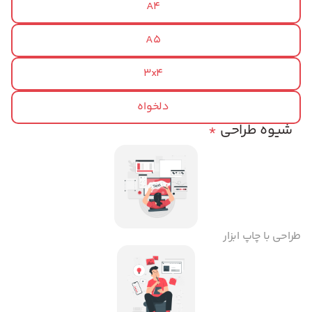
A4
A5
3x4
دلخواه
شیوه طراحی
*
طراحی با چاپ ابزار