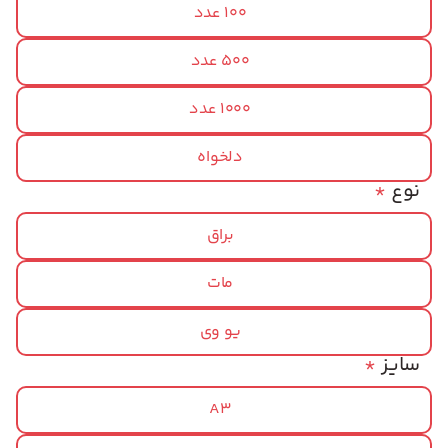
100 عدد
500 عدد
1000 عدد
دلخواه
نوع
*
براق
مات
یو وی
سایز
*
A3