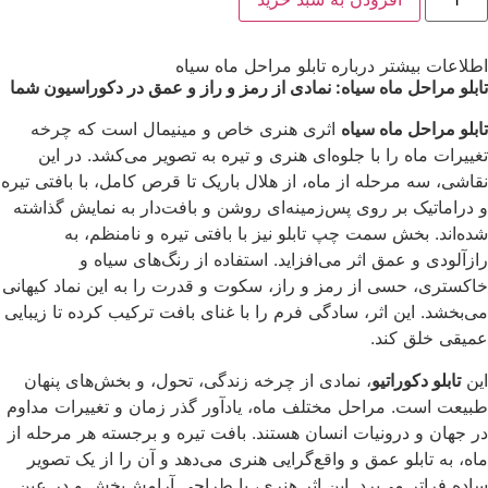
اطلاعات بیشتر درباره تابلو مراحل ماه سیاه
تابلو مراحل ماه سیاه: نمادی از رمز و راز و عمق در دکوراسیون شما
تابلو مراحل ماه سیاه
اثری هنری خاص و مینیمال است که چرخه
تغییرات ماه را با جلوه‌ای هنری و تیره به تصویر می‌کشد. در این
نقاشی، سه مرحله از ماه، از هلال باریک تا قرص کامل، با بافتی تیره
و دراماتیک بر روی پس‌زمینه‌ای روشن و بافت‌دار به نمایش گذاشته
شده‌اند. بخش سمت چپ تابلو نیز با بافتی تیره و نامنظم، به
رازآلودی و عمق اثر می‌افزاید. استفاده از رنگ‌های سیاه و
خاکستری، حسی از رمز و راز، سکوت و قدرت را به این نماد کیهانی
می‌بخشد. این اثر، سادگی فرم را با غنای بافت ترکیب کرده تا زیبایی
عمیقی خلق کند.
این
تابلو دکوراتیو
، نمادی از چرخه زندگی، تحول، و بخش‌های پنهان
طبیعت است. مراحل مختلف ماه، یادآور گذر زمان و تغییرات مداوم
در جهان و درونیات انسان هستند. بافت تیره و برجسته هر مرحله از
ماه، به تابلو عمق و واقع‌گرایی هنری می‌دهد و آن را از یک تصویر
ساده فراتر می‌برد. این اثر هنری، با طراحی آرامش‌بخش و در عین