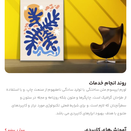
روند انجام خدمات
لورم ایپسوم متن ساختگی با تولید سادگی نامفهوم از صنعت چاپ، و با استفاده
از طراحان گرافیک است، چاپگرها و متون بلکه روزنامه و مجله در ستون و
سطرآنچنان که لازم است، و برای شرایط فعلی تکنولوژی مورد نیاز، و کاربردهای
متنوع با هدف بهبود ابزارهای کاربردی می باشد.
آموزش‌های کاربردی
موارد بیشتر