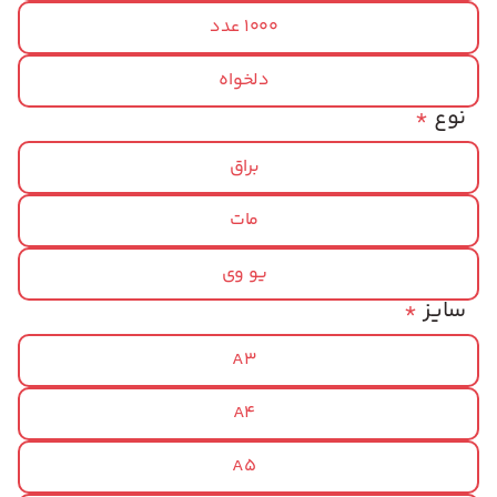
1000 عدد
دلخواه
نوع
*
براق
مات
یو وی
سایز
*
A3
A4
A5