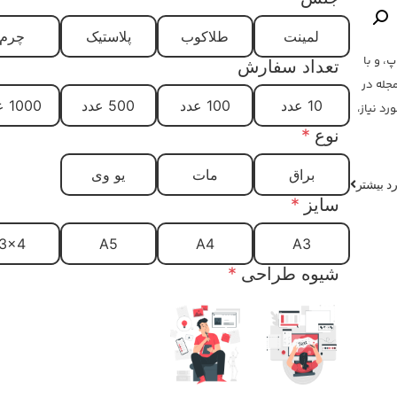
لمینت
طلاکوب
پلاستیک
چرم
، و با
تعداد سفارش
جله در
10 عدد
100 عدد
500 عدد
1000 عدد
د نیاز،
نوع
*
براق
مات
یو وی
د بیشتر
سایز
*
3x4
A5
A4
A3
شیوه طراحی
*