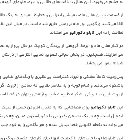
به چشم می‌خورد. این هلال با بافت‌های طلایی و تیره، جلوه‌ای کهنه و
از قسمت پایین هلال ماه، نقوشی انتزاعی و خطوط عمودی به رنگ طل
القا می‌کنند و گویی نور ماه بر زمین جاری شده است. در میان این نقوش
لطافت را به این
تابلو دکوراتیو
می‌افشاند.
در کنار هلال ماه و ابرها، گروهی از پرندگان کوچک در حال پرواز به ت
می‌افزایند. همچنین، در بخش میانی تصویر، نمایی انتزاعی از درختان
شبانه عمق می‌بخشد.
پس‌زمینه کاملاً مشکی و تیره، کنتراست بی‌نظیری با رنگ‌های طلایی و 
باشکوه می‌دهد و تمام توجه را به عناصر طلایی که نمادی از ثروت، گر
از روشنایی در تاریکی، شکوه طبیعت شب و آرامش پنهان در فضا است
این
تابلو دکوراتیو
برای فضاهایی که به دنبال افزودن حسی از سبک 
ایده‌آل است. چه در یک نشیمن پذیرایی با دکوراسیون مدرن، چه در یک
می‌تواند به نقطه کانونی فضا تبدیل شده و هر نگاهی را به خود جلب 
این تابلوها (و یا چاپ‌های با کیفیت آنها) برای کارهای تکسچر، رنگ ر