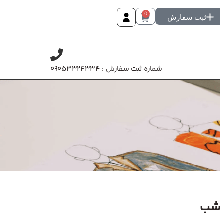
0
ثبت سفارش
شماره ثبت سفارش : 09053324334
 شب