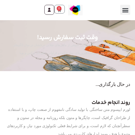
0
تماس با ما
صفحه اصلی
محصولات و خدمات
وقت ثبت سفارش رسید!
تابلو هم رقصی ماهی های طلایی: انبوهی از ماهی‌های طلایی درخشان در میان الگوهای
دایره‌ای روی پس‌زمینه فیروزه‌ای. نماد شکوه و فراوانی. جلوه‌ای لوکس و پویا.
در حال بارگذاری...
روند انجام خدمات
لورم ایپسوم متن ساختگی با تولید سادگی نامفهوم از صنعت چاپ، و با استفاده
از طراحان گرافیک است، چاپگرها و متون بلکه روزنامه و مجله در ستون و
سطرآنچنان که لازم است، و برای شرایط فعلی تکنولوژی مورد نیاز، و کاربردهای
متنوع با هدف بهبود ابزارهای کاربردی می باشد.