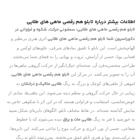
اطلاعات بیشتر درباره تابلو هم رقصی ماهی های طلایی
تابلو هم رقصی ماهی های طلایی: سمفونی حرکت، شکوه و فراوانی در
دکوراسیون شما
تابلو هم رقصی ماهی های طلایی
اثری هنری بی‌نظیر و
الهام‌بخش است. این تابلو با تلفیق نمادهای شرقی، جلوه‌های لوکس و
فضایی پویا، حسی از آرامش، ثروت و پویایی را به فضای شما می‌بخشد.
طراحی منحصربه‌فرد آن، صحنه‌ای خیال‌انگیز از حرکت گروهی ماهی‌ها در
تابلو هم رقصی ماهی های طلایی
آب را به تصویر می‌کشد. در مرکز این
،
طلایی متالیک و درخشان
انبوهی از ماهی‌های کوچک و بزرگ به رنگ
به
زیبایی در حال حرکت گروهی و منظم دیده می‌شوند. این ماهی‌ها، نمادی از
خوش‌شانسی، استقامت و فراوانی هستند که در این اثر با شکوهی خاص به
نمایش گذاشته شده‌اند. در نقاط مختلف تابلو، الگوهای دایره‌ای شکل شبیه
طلایی مات و براق
به خورشید یا فنر به رنگ
دیده می‌شوند که با خطوط
شعاعی، حسی از نور، انرژی و حرکت موج را تداعی می‌کنند. این دایره‌ها،
به ترکیب‌بندی پویا و هنری تابلو عمق می‌بخشند. پس‌زمینه تابلو به رنگ