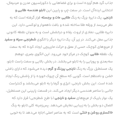
جذاب گرد هم آورده است و برای فضاهایی با دکوراسیون مدرن و مینیمال،
انتخابی ایده‌آل است. در سمت چپ و پایین این
تابلو هندسه طلایی و
نارنجی
، یک دایره بزرگ به رنگ
طلایی مات و برجسته
قرار گرفته است که به
نظر می‌رسد از ورقه طلا ساخته شده و بافت ناهموار و لوکسی دارد. این
دایره طلایی، نمادی از ثروت، رفاه و درخشش است و به عنوان نقطه کانونی
جذابی عمل می‌کند. در زیر آن، یک دایره دیگر با الگوی
شطرنجی سیاه و سفید
از مربع‌های کوچک، حسی از عمق و حرکت مارپیچی ایجاد کرده که به سمت
یک نقطه
طلایی
کوچک در مرکز خود می‌رود. این الگوی بصری، توهم
سه‌بعدی و پویایی را به تابلو می‌بخشد. در بخش بالایی و سمت راست تابلو،
یک مستطیل بزرگ به رنگ
نارنجی پررنگ و گرم
دیده می‌شود که دارای بافتی
خشن و نامنظم است، گویی که سطح آن چروک خورده یا از پاشش رنگ ایجاد
شده است. این بخش نارنجی، انرژی و گرما را به تابلو می‌بخشد و کنتراست
جالبی با عناصر هندسی دیگر ایجاد می‌کند. در قسمت پایینی این مستطیل،
یک نوار باریک از مربع‌های
سفید و نارنجی
(با طرح شطرنجی) قرار دارد که
اتصال دو بخش را به زیبایی نمایش می‌دهد. پس‌زمینه کلی تابلو به رنگ
خاکستری روشن و خنثی
است که به عناصر اصلی اجازه می‌دهد تا به خوبی