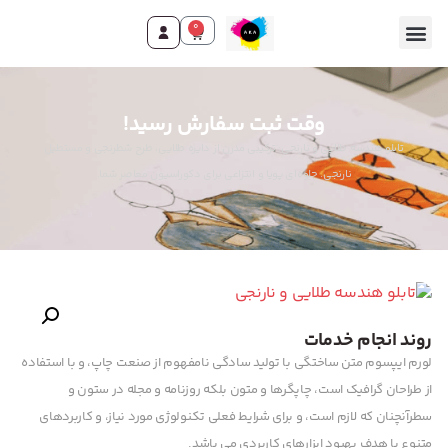
0
تماس با ما
صفحه اصلی
محصولات و خدمات
وقت ثبت سفارش رسید!
تابلو هندسه طلایی و نارنجی: ترکیبی مدرن از دایره طلایی، طرح شطرنجی و مستطیل
نارنجی. جلوه‌ای پویا و انتزاعی برای دکوراسیون معاصر شما.
روند انجام خدمات
لورم ایپسوم متن ساختگی با تولید سادگی نامفهوم از صنعت چاپ، و با استفاده
از طراحان گرافیک است، چاپگرها و متون بلکه روزنامه و مجله در ستون و
سطرآنچنان که لازم است، و برای شرایط فعلی تکنولوژی مورد نیاز، و کاربردهای
متنوع با هدف بهبود ابزارهای کاربردی می باشد.