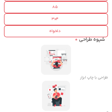
A5
3x4
دلخواه
شیوه طراحی
*
طراحی با چاپ ابزار