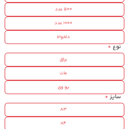
500 عدد
1000 عدد
دلخواه
نوع
*
براق
مات
یو وی
سایز
*
A3
A4