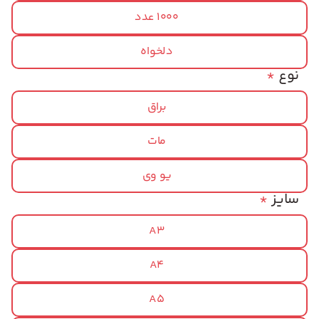
1000 عدد
دلخواه
نوع
*
براق
مات
یو وی
سایز
*
A3
A4
A5