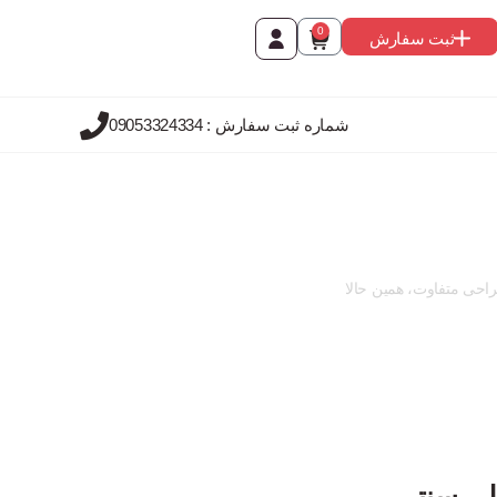
0
ثبت سفارش
شماره ثبت سفارش : 09053324334
راحی متفاوت، همین حالا
طی سنتی