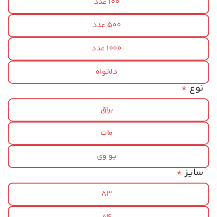
100 عدد
500 عدد
1000 عدد
دلخواه
نوع
*
براق
مات
یو وی
سایز
*
A3