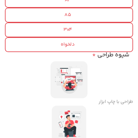
A4
A5
3x4
دلخواه
شیوه طراحی
*
طراحی با چاپ ابزار