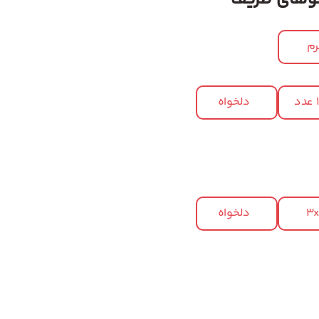
م
د
دلخواه
3
دلخواه