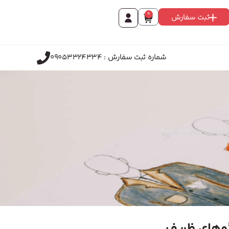
0
ثبت سفارش
شماره ثبت سفارش : 09053324334
ا و طراحی متفاوت، همین
لگوهای ظریف