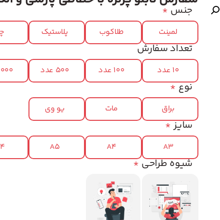
جنس
*
لمینت
طلاکوب
پلاستیک
چر
تعداد سفارش
10 عدد
100 عدد
500 عدد
1000 عد
نوع
*
براق
مات
یو وی
سایز
*
x4
A5
A4
A3
شیوه طراحی
*