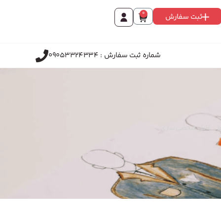
0
ثبت سفارش
شماره ثبت سفارش : 09053324334
خمل، قابل شخصی‌سازی.