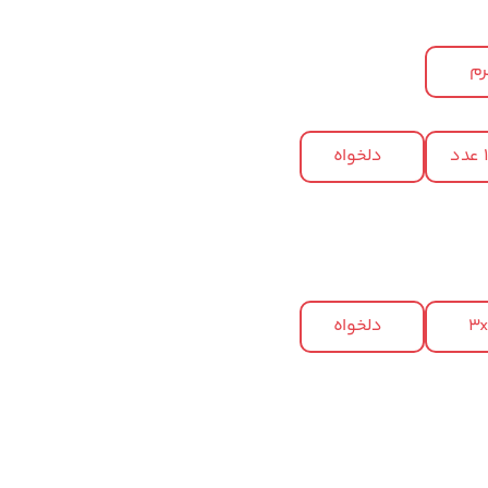
م
د
دلخواه
3
دلخواه