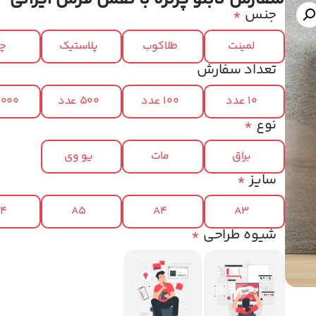
جنس
*
لمینت
طلاکوب
پلاستیک
چر
تعداد سفارش
10 عدد
100 عدد
500 عدد
1000 عد
نوع
*
براق
مات
یو وی
سایز
*
x4
A5
A4
A3
شیوه طراحی
*