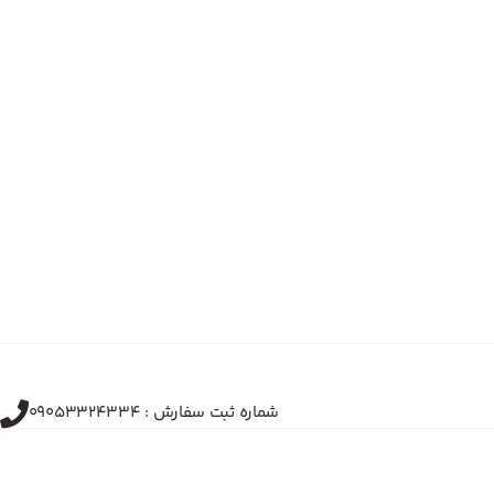
شماره ثبت سفارش : 09053324334