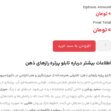
Options Amount
0
تومان
Final Total
0
تومان
ابلو
رتره
افزودن به سبد خرید
ازهای
هن
دد
اطلاعات بیشتر درباره تابلو پرتره رازهای ذهن
تابلو پرتره رازهای ذهن: تلفیقی هنرمندانه از درون‌نگری و هنر انتزاعی در دکوراسیو
زیبایی‌شناسی خاص را به فضای شما می‌بخشد. طراحی منحصربه‌فرد آن، پرتره‌ای از ی
پوست
سفید روشن
و حالتی آرام و متفکرانه دیده می‌شود. لب‌های او با رنگ
صورتی
برجسته تابلو، بخش بالای چهره زن (از بینی به بالا) است که با پاشش‌ها و بافت‌ه
پیچیدگی‌های ذهن را منتقل می‌کنند. خطوط نازک و روان
طلایی
به صورت پراکنده 
می‌افزایند. پس‌زمینه تابلو نیز به رنگ
سفید و خاکستری روشن
با بافت‌هایی محو و 