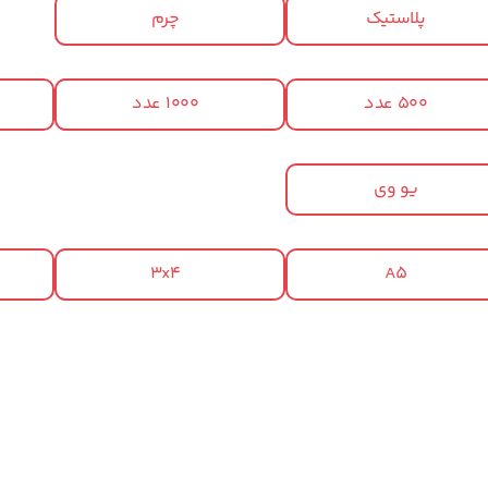
پلاستیک
چرم
500 عدد
1000 عدد
یو وی
3x4
A5