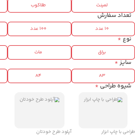
لمینت
طلاکوب
تعداد سفارش
10 عدد
100 عدد
نوع
*
براق
مات
سایز
*
A4
A3
شیوه طراحی
*
طراحی با چاپ ابزار
آپلود طرح خودتان