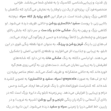
راز، قدرت و زیبایی‌شناسی کلاسیک را به فضای شما می‌بخشد. طراحی
منحصربه‌فرد آن، پرتره‌ای از یک زن باوقار را به نمایش می‌گذارد که نگاهش با
کلاهی بزرگ پنهان شده است. در مرکز این
تابلو پرتره راز کلاه سیاه
، نیم‌تنه
بالایی زنی با پوست
سفید/خاکستری روشن
و حالتی ظریف دیده می‌شود. او
کلاهی بزرگ و پهن به رنگ
مشکی مات و یکدست
بر سر دارد که بخش بالای
صورتش و چشمانش را کاملاً پوشانده و حسی از رمزآلودگی ایجاد می‌کند.
لب‌های زن با رنگ
قرمز روشن و پررنگ
، به عنوان تنها نقطه رنگی قوی در این
تابلو، به زیبایی و جذابیت اثر می‌افزایند و نقطه‌ی کانونی اصلی را تشکیل
می‌دهند. او لباسی دکلته به رنگ
مشکی مات
به تن دارد که شانه‌های
لطیفش را به زیبایی نمایان می‌کند. دست‌های زن به آرامی روی هم گره
خورده‌اند که به حالتی متفکرانه و ظریف کمک می‌کند. تمام عناصر پرتره زن
(به جز لب‌ها) به صورت
grayscale (سیاه، سفید و خاکستری)
به تصویر کشیده
شده‌اند که کنتراست فوق‌العاده‌ای با رنگ قرمز لب‌ها ایجاد می‌کند و حس
درام و زیبایی را افزایش می‌دهد. پس‌زمینه تابلو یک دایره بزرگ است که در
بالای آن آسمانی با گرادیان رنگی
نارنجی و آبی روشن
(شبیه به غروب) و در
پایین، خط افقی دریا یا زمینی
سیاه و سفید
دیده می‌شود. این دایره در یک