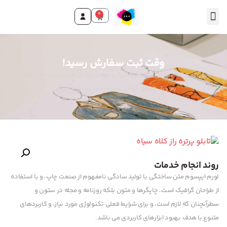
0
تماس با ما
صفحه اصلی
محصولات و خدمات
وقت ثبت سفارش رسید!
تابلو پرتره راز کلاه سیاه: زن با کلاه سیاه بزرگ و لب‌های قرمز در قاب دایره‌ای. نماد ظرافت و
رمز و راز. جلوه‌ای شیک و کلاسیک با پس‌زمینه نارنجی/آبی.
روند انجام خدمات
لورم ایپسوم متن ساختگی با تولید سادگی نامفهوم از صنعت چاپ، و با استفاده
از طراحان گرافیک است، چاپگرها و متون بلکه روزنامه و مجله در ستون و
سطرآنچنان که لازم است، و برای شرایط فعلی تکنولوژی مورد نیاز، و کاربردهای
متنوع با هدف بهبود ابزارهای کاربردی می باشد.