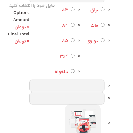
فایل خود را انتخاب کنید
براق
A3
Options
Amount
مات
A4
0
تومان
Final Total
یو وی
A5
0
تومان
3x4
دلخواه