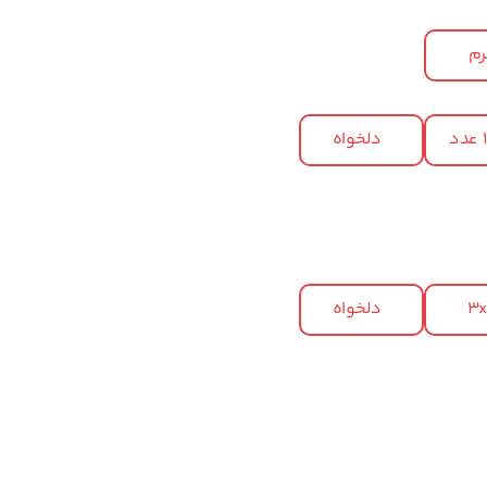
م
د
دلخواه
3
دلخواه