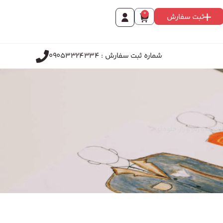
0
ثبت سفارش
شماره ثبت سفارش : 09053324334
فت و رمز و راز. جلوه‌ای