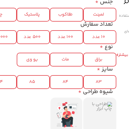
جنس
*
لمینت
طلاکوب
پلاستیک
چر
تفاده
تعداد سفارش
های
10 عدد
100 عدد
500 عدد
1000 عد
نوع
*
 بیشتر
براق
مات
یو وی
سایز
*
x4
A5
A4
A3
شیوه طراحی
*