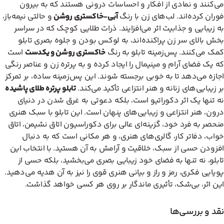
می‌کنند و نمادی از افکار و احساسات درونی هستند که به بیرون
فوران کرده‌اند. لب‌های زن با رنگ
آبی-خاکستری روشن
و حالتی نیمه‌باز،
به زیبایی و جذابیت اثر می‌افزایند. ذرات طلایی کوچک که در سراسر
بخش بالای سر زن پراکنده‌اند، به لوکس بودن و جلوه بصری تابلو
کمک می‌کنند. پس‌زمینه تابلو به رنگ
خاکستری روشن و یکدست
است
که یک فضای آرام و مینیمال را ایجاد کرده و به پرتره زن و عناصر رنگی
اجازه می‌دهد تا به خوبی برجسته شوند. این پس‌زمینه ساده، بر تمرکز
بر زیبایی‌های زنانه و هنر انتزاعی تأکید می‌کند.
تابلو پرتره طلای پاشیده
نه تنها یک اثر دکوراتیو است، بلکه دعوتی به غرق شدن در دنیای
درون، هنر انتزاعی و زیبایی‌های پنهان است. این تابلو با سبک هنری
منحصر به فرد خود، گزینه‌ای عالی برای دکوراسیون اتاق نشیمن، اتاق
خواب، دفاتر کار، گالری‌های هنری، و هر مکانی است که به دنبال
افزودن حسی از سبک، خلاقیت و آرامش به آن هستید. با انتخاب این
تابلو، نه تنها به فضای خود زیبایی بصری می‌بخشید، بلکه حسی از
پویایی فکری، رمز و راز و بیانی هنری قوی را نیز به آن هدیه می‌دهید.
این اثر، بی‌شک، تأثیری ماندگار بر روی هر کسی خواهد گذاشت.
نقد و بررسی‌ها