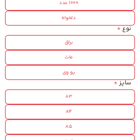
1000 عدد
دلخواه
نوع
*
براق
مات
یو وی
سایز
*
A3
A4
A5