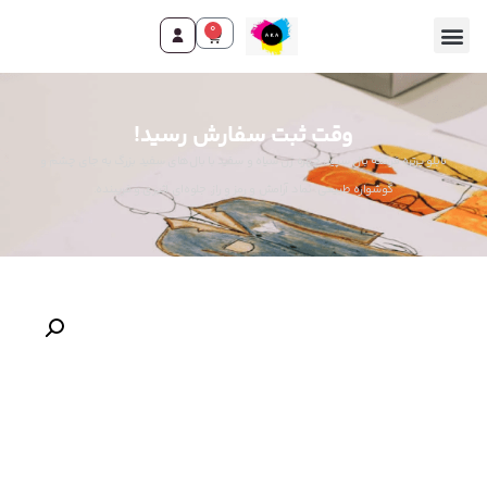
0
وقت ثبت سفارش رسید!
تابلو پرتره فرشته بال سپید: چهره زن سیاه و سفید با بال‌های سفید بزرگ به جای چشم و
گوشواره طبیعی. نماد آرامش و رمز و راز. جلوه‌ای اثیری و فریبنده.