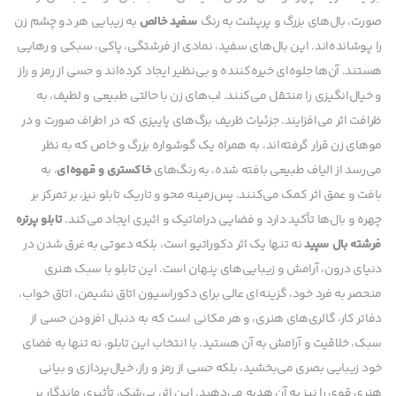
صورت، بال‌های بزرگ و پرپشت به رنگ
سفید خالص
به زیبایی هر دو چشم زن
را پوشانده‌اند. این بال‌های سفید، نمادی از فرشتگی، پاکی، سبکی و رهایی
هستند. آن‌ها جلوه‌ای خیره‌کننده و بی‌نظیر ایجاد کرده‌اند و حسی از رمز و راز
و خیال‌انگیزی را منتقل می‌کنند. لب‌های زن با حالتی طبیعی و لطیف، به
ظرافت اثر می‌افزایند. جزئیات ظریف برگ‌های پاییزی که در اطراف صورت و در
موهای زن قرار گرفته‌اند، به همراه یک گوشواره بزرگ و خاص که به نظر
می‌رسد از الیاف طبیعی بافته شده، به رنگ‌های
خاکستری و قهوه‌ای
، به
بافت و عمق اثر کمک می‌کنند. پس‌زمینه محو و تاریک تابلو نیز، بر تمرکز بر
چهره و بال‌ها تأکید دارد و فضایی دراماتیک و اثیری ایجاد می‌کند.
تابلو پرتره
فرشته بال سپید
نه تنها یک اثر دکوراتیو است، بلکه دعوتی به غرق شدن در
دنیای درون، آرامش و زیبایی‌های پنهان است. این تابلو با سبک هنری
منحصر به فرد خود، گزینه‌ای عالی برای دکوراسیون اتاق نشیمن، اتاق خواب،
دفاتر کار، گالری‌های هنری، و هر مکانی است که به دنبال افزودن حسی از
سبک، خلاقیت و آرامش به آن هستید. با انتخاب این تابلو، نه تنها به فضای
خود زیبایی بصری می‌بخشید، بلکه حسی از رمز و راز، خیال‌پردازی و بیانی
هنری قوی را نیز به آن هدیه می‌دهید. این اثر، بی‌شک، تأثیری ماندگار بر