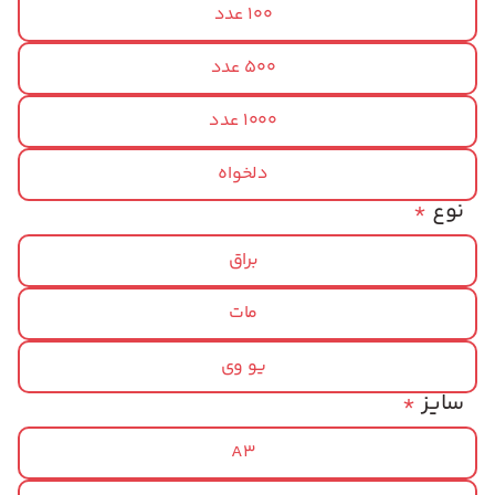
100 عدد
500 عدد
1000 عدد
دلخواه
نوع
*
براق
مات
یو وی
سایز
*
A3