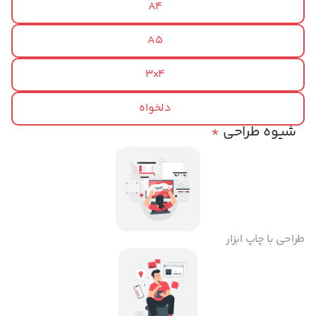
A4
A5
3x4
دلخواه
شیوه طراحی
*
طراحی با چاپ ابزار