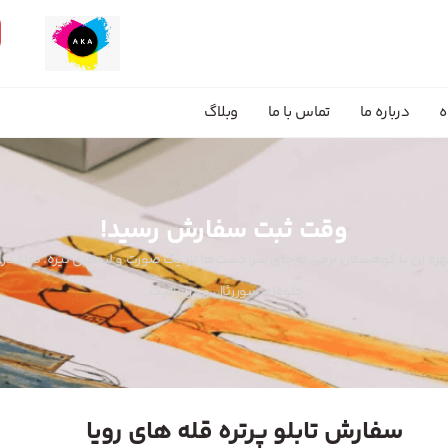
ه
درباره ما
تماس با ما
وبلاگ
وقت ثبت سفارش رسید!
: چهره زن با کوهستان برفی به جای سر، دست‌ها نزدیک صورت و لب‌های تیره. نماد 
جلوه‌ای سوررئال و دراماتیک.
سفارش تابلو پرتره قله های رویا