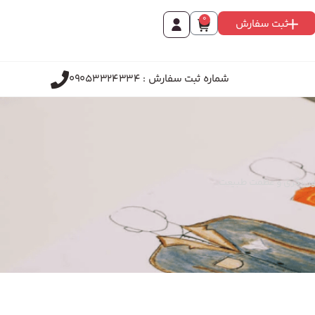
0
ثبت سفارش
شماره ثبت سفارش : 09053324334
درون‌نگری و عظمت طبیعت.