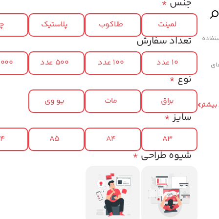
جنس
*
لمینت
طلاکوب
پلاستیک
چر
تفاده
تعداد سفارش
10 عدد
100 عدد
500 عدد
1000 عد
های
نوع
*
براق
مات
یو وی
 بیشتر
سایز
*
x4
A5
A4
A3
شیوه طراحی
*