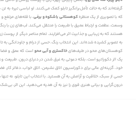
تابلو پرتره قله های رویا
، بخش پایینی چهره زنی با پوست روشن و حالتی متف
گرفته‌اند که به حالت تأمل‌برانگیز تابلو کمک می‌کنند. او لباسی تیره به تن 
که با تصویری از یک منظره
کوهستانی باشکوه و برفی
، با قله‌های مرتفع 
وسعت، عظمت و ارتباط عمیق با طبیعت را منتقل می‌کند. لب‌های زن با رن
هستند که به زیبایی و جذابیت اثر می‌افزایند. تمام عناصر دیگر، از پوست 
به تصویر کشیده شده‌اند. این انتخاب رنگ، حسی از درام و جاودانگی به تابلو
کوهستان‌های محو در طیف‌های
خاکستری و آبی محو
است که عمق و فضایی 
یک اثر دکوراتیو است، بلکه دعوتی به غرق شدن در دنیای درون، طبیعت و ز
خود، گزینه‌ای عالی برای دکوراسیون اتاق نشیمن، اتاق خواب، دفاتر کار، 
حسی از سبک، خلاقیت و آرامش به آن هستید. با انتخاب این تابلو، نه تنها
درون‌گرایی و بیانی هنری قوی را نیز به آن هدیه می‌دهید. این اثر، بی‌ش