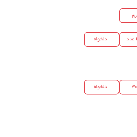
م
د
دلخواه
3
دلخواه