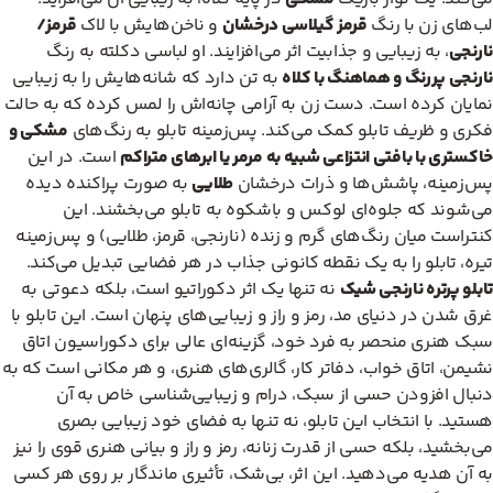
لب‌های زن با رنگ
قرمز گیلاسی درخشان
و ناخن‌هایش با لاک
قرمز/
نارنجی
، به زیبایی و جذابیت اثر می‌افزایند. او لباسی دکلته به رنگ
نارنجی پررنگ و هماهنگ با کلاه
به تن دارد که شانه‌هایش را به زیبایی
نمایان کرده است. دست زن به آرامی چانه‌اش را لمس کرده که به حالت
فکری و ظریف تابلو کمک می‌کند. پس‌زمینه تابلو به رنگ‌های
مشکی و
خاکستری با بافتی انتزاعی شبیه به مرمر یا ابرهای متراکم
است. در این
پس‌زمینه، پاشش‌ها و ذرات درخشان
طلایی
به صورت پراکنده دیده
می‌شوند که جلوه‌ای لوکس و باشکوه به تابلو می‌بخشند. این
کنتراست میان رنگ‌های گرم و زنده (نارنجی، قرمز، طلایی) و پس‌زمینه
تیره، تابلو را به یک نقطه کانونی جذاب در هر فضایی تبدیل می‌کند.
تابلو پرتره نارنجی شیک
نه تنها یک اثر دکوراتیو است، بلکه دعوتی به
غرق شدن در دنیای مد، رمز و راز و زیبایی‌های پنهان است. این تابلو با
سبک هنری منحصر به فرد خود، گزینه‌ای عالی برای دکوراسیون اتاق
نشیمن، اتاق خواب، دفاتر کار، گالری‌های هنری، و هر مکانی است که به
دنبال افزودن حسی از سبک، درام و زیبایی‌شناسی خاص به آن
هستید. با انتخاب این تابلو، نه تنها به فضای خود زیبایی بصری
می‌بخشید، بلکه حسی از قدرت زنانه، رمز و راز و بیانی هنری قوی را نیز
به آن هدیه می‌دهید. این اثر، بی‌شک، تأثیری ماندگار بر روی هر کسی