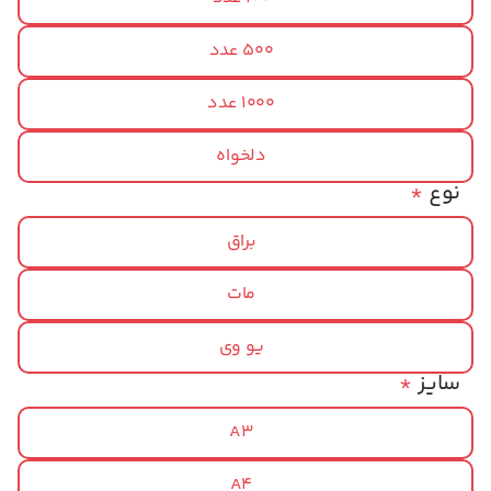
500 عدد
1000 عدد
دلخواه
نوع
*
براق
مات
یو وی
سایز
*
A3
A4