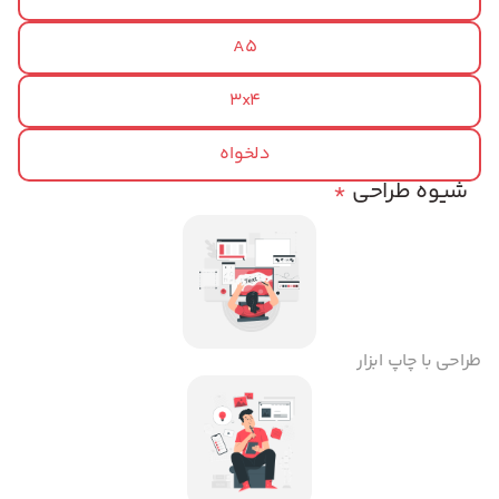
A5
3x4
دلخواه
شیوه طراحی
*
طراحی با چاپ ابزار