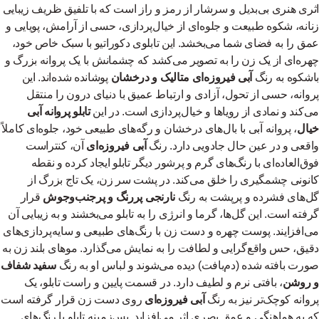
اثری هنری بی‌بدیل و سرشار از رمز و راز است که با تلفیق ظریف زیبایی
زنانه، شکوه طبیعت و جلوه‌ای از خیال‌پردازی، حسی از آرامش، پویایی و
عمق را به فضای شما می‌بخشد. این تابلوی دکوراتیو با سبک خاص خود،
چهره‌ای از یک زن را به تصویر می‌کشد که چشمانش با یک پروانه بزرگ و
باشکوه به رنگ
آبی فیروزه‌ای متالیک و درخشان
پوشانده شده‌اند. این
پروانه، حسی از تحول، آزادی و ارتباط عمیق با دنیای درون را منتقل
می‌کند و نمادی از رویاها و خیال‌پردازی است. در این
تابلو پروانه آبی
خیال
، پروانه آبی با بال‌های درخشان و رگه‌های طبیعی خود، جلوه‌ای کاملاً
واقعی و در عین حال جادویی دارد. رنگ
آبی فیروزه‌ای
آن، کنتراست
فوق‌العاده‌ای با رنگ‌های گرم و پرشور دیگر تابلو ایجاد کرده و نقطه
کانونی چشمگیری را خلق می‌کند. در پشت سر زن، یک تاج بزرگ از
گل‌های فشرده و پرپشت به رنگ
نارنجی پررنگ و پرجنب‌وجوش
قرار
گرفته است. این گل‌ها، گرما و انرژی را به تابلو می‌بخشند و به زیبایی آن
می‌افزایند. پوست چهره و دست زن با رنگ‌های طبیعی و سایه‌پردازی‌های
دقیق، حس واقع‌گرایی و لطافت را به نمایش می‌گذارد. موهای بلند زن به
صورت بافته شده (دم‌بافت) دیده می‌شوند و لباس او به رنگ
سفید شفاف
و روشن
، بافتی نرم و لطیف دارد. در قسمت پایین و راست تابلو، یک
پروانه کوچک‌تر نیز به رنگ
آبی فیروزه‌ای
روی دست زن قرار گرفته است
که به هماهنگی و عمق بصری اثر می‌افزاید. پس‌زمینه تابلو با رنگ‌های