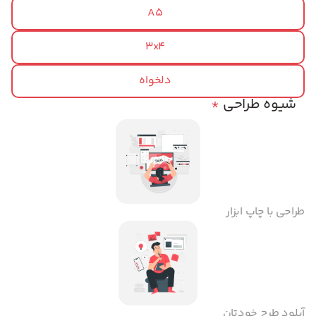
A5
3x4
دلخواه
شیوه طراحی
*
طراحی با چاپ ابزار
آپلود طرح خودتان