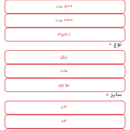
500 عدد
1000 عدد
دلخواه
نوع
*
براق
مات
یو وی
سایز
*
A3
A4