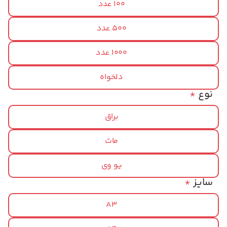
100 عدد
500 عدد
1000 عدد
دلخواه
نوع
*
براق
مات
یو وی
سایز
*
A3