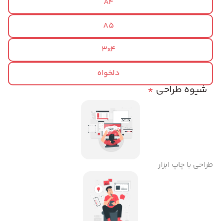
A4
A5
3x4
دلخواه
شیوه طراحی
*
طراحی با چاپ ابزار