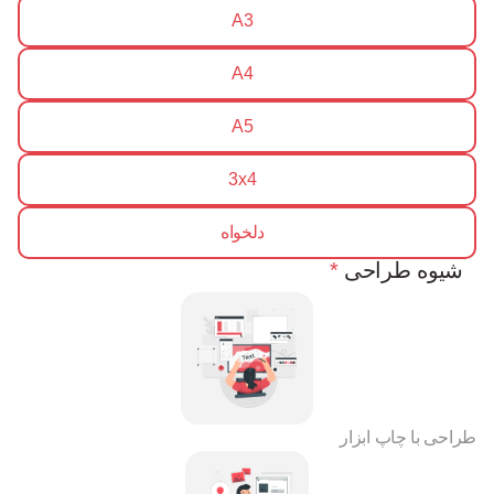
A3
A4
A5
3x4
دلخواه
شیوه طراحی
*
طراحی با چاپ ابزار