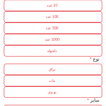
10 عدد
100 عدد
500 عدد
1000 عدد
دلخواه
نوع
*
براق
مات
یو وی
سایز
*