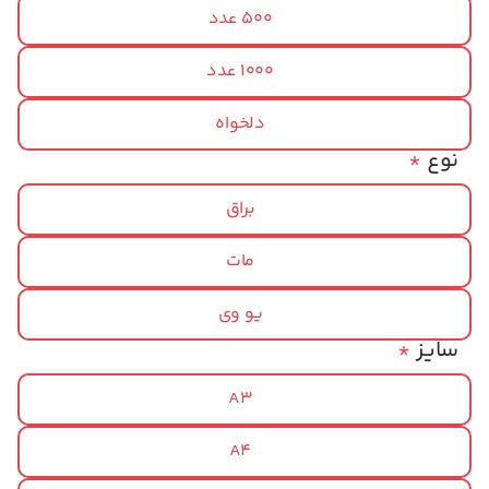
500 عدد
1000 عدد
دلخواه
نوع
*
براق
مات
یو وی
سایز
*
A3
A4