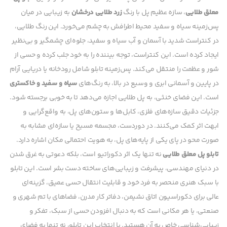
معلق طلایی
، سازه عظیم پل با رنگ
زرد طلایی درخشان
به زیبایی در میان
پس‌زمینه سیاه و سفید محیط اطرافش به چشم می‌خورد. این رنگ طلایی،
در کنتراست شدید با آسمان و آب سیاه و سفید، جلوه‌ای چشمگیر و بی‌نظیر
ایجاد کرده است. این کنتراست، توجه بیننده را به خود جلب کرده و حسی از
شور و عظمت را منتقل می‌کند. پس‌زمینه تابلو شامل رودخانه یا دریایی آرام
در پایین و آسمانی ابری و وسیع در بالا، به رنگ‌های
سیاه و سفید و خاکستری
است. این فضای خنثی، به پل طلایی اجازه می‌دهد تا به خوبی برجسته شود.
جزئیات دقیق سازه‌های فلزی، کابل‌ها و ستون‌های پل، به واقع‌گرایی و
ابهت اثر کمک می‌کنند. در دوردست، مجسمه مسیح یا سازه‌ای مشابه به
صورت محو در پای یکی از پایه‌های پل، به هویت احتمالی مکان اشاره دارد.
تابلو پل معلق طلایی
نه تنها یک اثر دکوراتیو است، بلکه دعوتی به غرق شدن
در دنیای مهندسی، پیشرفت و زیبایی‌های ساخته دست بشر است. این تابلو
با سبک هنری منحصر به فرد خود و قابلیت انتقال حسی عمیق، گزینه‌ای
عالی برای دکوراسیون اتاق نشیمن، دفاتر کار مدرن، فضاهای با تم شهری و
صنعتی، یا هر مکانی است که به دنبال افزودن حسی از سبک، تفکر و
زیبایی‌شناسی خاص به آن هستید. با انتخاب این تابلو، نه تنها به فضای