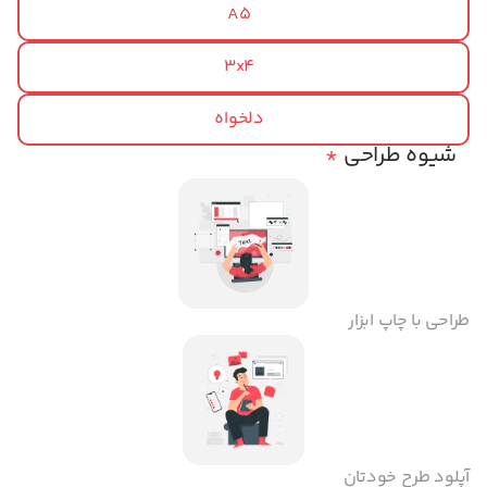
A5
3x4
دلخواه
شیوه طراحی
*
طراحی با چاپ ابزار
آپلود طرح خودتان