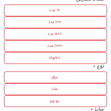
10 عدد
100 عدد
500 عدد
1000 عدد
دلخواه
نوع
*
براق
مات
یو وی
سایز
*