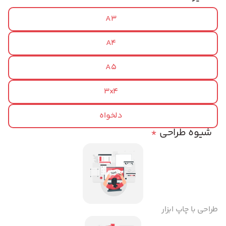
A3
A4
A5
3x4
دلخواه
شیوه طراحی
*
طراحی با چاپ ابزار