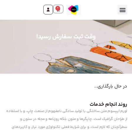
0
تماس با ما
صفحه اصلی
محصولات و خدمات
وقت ثبت سفارش رسید!
تابلو چهره زن با برگ های پاییزی. یک تابلو دکوراتیو زیبا با طرحی از چهره زن و برگ های
رنگارنگ پاییزی. مناسب دکوراسیون منزل.
در حال بارگذاری...
روند انجام خدمات
لورم ایپسوم متن ساختگی با تولید سادگی نامفهوم از صنعت چاپ، و با استفاده
از طراحان گرافیک است، چاپگرها و متون بلکه روزنامه و مجله در ستون و
سطرآنچنان که لازم است، و برای شرایط فعلی تکنولوژی مورد نیاز، و کاربردهای