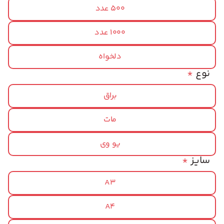
500 عدد
1000 عدد
دلخواه
نوع
*
براق
مات
یو وی
سایز
*
A3
A4