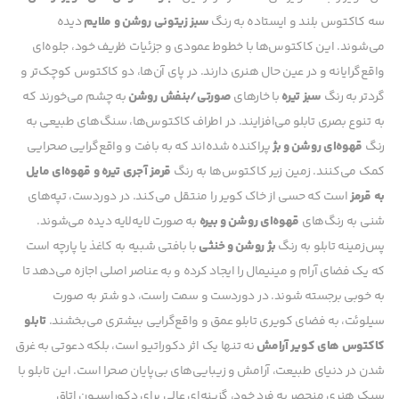
سه کاکتوس بلند و ایستاده به رنگ
سبز زیتونی روشن و ملایم
دیده
می‌شوند. این کاکتوس‌ها با خطوط عمودی و جزئیات ظریف خود، جلوه‌ای
واقع‌گرایانه و در عین حال هنری دارند. در پای آن‌ها، دو کاکتوس کوچک‌تر و
گردتر به رنگ
سبز تیره
با خارهای
صورتی/بنفش روشن
به چشم می‌خورند که
به تنوع بصری تابلو می‌افزایند. در اطراف کاکتوس‌ها، سنگ‌های طبیعی به
رنگ
قهوه‌ای روشن و بژ
پراکنده شده‌اند که به بافت و واقع‌گرایی صحرایی
کمک می‌کنند. زمین زیر کاکتوس‌ها به رنگ
قرمز آجری تیره و قهوه‌ای مایل
به قرمز
است که حسی از خاک کویر را منتقل می‌کند. در دوردست، تپه‌های
شنی به رنگ‌های
قهوه‌ای روشن و بیره
به صورت لایه‌لایه دیده می‌شوند.
پس‌زمینه تابلو به رنگ
بژ روشن و خنثی
با بافتی شبیه به کاغذ یا پارچه است
که یک فضای آرام و مینیمال را ایجاد کرده و به عناصر اصلی اجازه می‌دهد تا
به خوبی برجسته شوند. در دوردست و سمت راست، دو شتر به صورت
سیلوئت، به فضای کویری تابلو عمق و واقع‌گرایی بیشتری می‌بخشند.
تابلو
کاکتوس های کویر آرامش
نه تنها یک اثر دکوراتیو است، بلکه دعوتی به غرق
شدن در دنیای طبیعت، آرامش و زیبایی‌های بی‌پایان صحرا است. این تابلو با
سبک هنری منحصر به فرد خود، گزینه‌ای عالی برای دکوراسیون اتاق