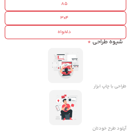
A5
3x4
دلخواه
شیوه طراحی
*
طراحی با چاپ ابزار
آپلود طرح خودتان