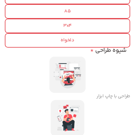
A5
3x4
دلخواه
شیوه طراحی
*
طراحی با چاپ ابزار