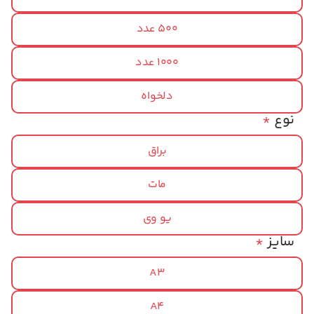
500 عدد
1000 عدد
دلخواه
نوع
*
براق
مات
یو وی
سایز
*
A3
A4