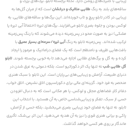
زیبایی با گلبرگ‌های روشن دارد.
نکته برجسته تابلو، برگ‌های بزرگ و
ساقه‌های بلند به رنگ
طلایی متالیک و درخشان
است که از میان گل‌ها به
زیبایی در کادر تابلو پیچ و تاب خورده‌اند. این برگ‌ها و ساقه‌های طلایی، به
لوکس بودن و جلوه بصری تابلو می‌افزایند. برگ‌های تیره (احتمالاً آبی تیره یا
مشکی) نیز به صورت محو در پس‌زمینه دیده می‌شوند که با رنگ پس‌زمینه
ترکیب شده‌اند.
پس‌زمینه تابلو به رنگ
آبی تیره/سرمه‌ای بسیار عمیق
با
بافت‌هایی ظریف و نامنظم است که یک فضای دراماتیک و مرموز را ایجاد
کرده و به گل و برگ‌های طلایی اجازه می‌دهد تا به خوبی برجسته شوند.
تابلو
گل طلایی شب
نه تنها یک اثر دکوراتیو است، بلکه دعوتی به غرق شدن در
دنیای طبیعت، آرامش و زیبایی‌های بی‌پایان است. این تابلو با سبک هنری
منحصر به فرد خود، گزینه‌ای عالی برای دکوراسیون اتاق نشیمن، اتاق خواب،
دفاتر کار، فضاهای مجلل و لوکس، یا هر مکانی است که به دنبال افزودن
حسی از سبک، تفکر و زیبایی‌شناسی خاص به آن هستید.
با انتخاب این
تابلو، نه تنها به فضای خود زیبایی بصری می‌بخشید، بلکه حسی از آرامش،
پاکی و بیانی هنری قوی را نیز به آن هدیه می‌دهید. این اثر، بی‌شک، تأثیری
ماندگار بر روی هر کسی خواهد گذاشت.