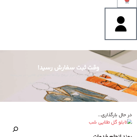
وقت ثبت سفارش رسید!
تابلو گل طلایی شب: گل بزرگ کرم/بژ با مرکز تیره و برگ‌ها/ساقه‌های طلایی، در پس‌زمینه
آبی تیره/مشکی. نماد شکوه و آرامش. جلوه‌ای لوکس و ظریف.
در حال بارگذاری...