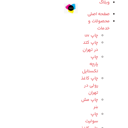
وبلاگ
صفحه اصلی
محصولات و
خدمات
چاپ uv
چاپ کتد
در تهران
چاپ
پارچه
تکستایل
چاپ کاغذ
رولی در
تهران
چاپ مش
بنر
چاپ
سولیت