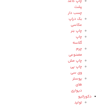
چاپ کاغذ
پشت
چسب دار
بک دراپ
عکاسی
چاپ بنر
چاپ
گلاسه
چرم
مصنوعی
چاپ مش
چاپ پی
وی سی
پوستر
های
دیواری
دکوراتیو
تولید