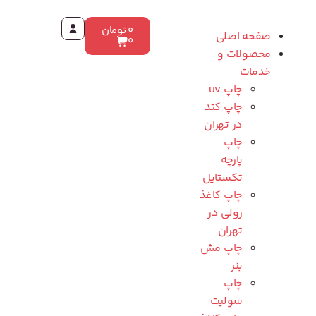
0
تومان
صفحه اصلی
0
محصولات و
خدمات
چاپ uv
چاپ کتد
در تهران
چاپ
پارچه
تکستایل
چاپ کاغذ
رولی در
تهران
چاپ مش
بنر
چاپ
سولیت