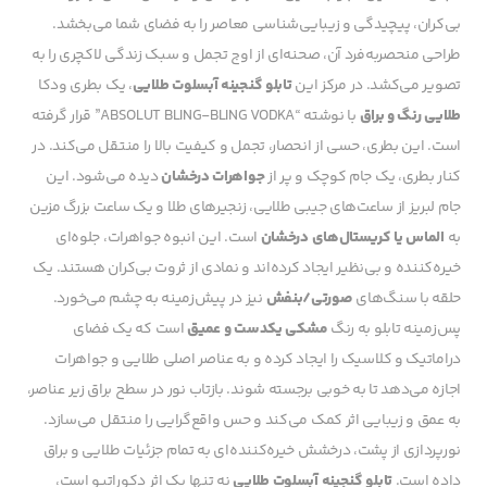
بی‌کران، پیچیدگی و زیبایی‌شناسی معاصر را به فضای شما می‌بخشد.
طراحی منحصربه‌فرد آن، صحنه‌ای از اوج تجمل و سبک زندگی لاکچری را به
تصویر می‌کشد. در مرکز این
تابلو گنجینه آبسلوت طلایی
، یک بطری ودکا
طلایی رنگ و براق
با نوشته “ABSOLUT BLING-BLING VODKA” قرار گرفته
است. این بطری، حسی از انحصار، تجمل و کیفیت بالا را منتقل می‌کند. در
کنار بطری، یک جام کوچک و پر از
جواهرات درخشان
دیده می‌شود. این
جام لبریز از ساعت‌های جیبی طلایی، زنجیرهای طلا و یک ساعت بزرگ مزین
به
الماس یا کریستال‌های درخشان
است. این انبوه جواهرات، جلوه‌ای
خیره‌کننده و بی‌نظیر ایجاد کرده‌اند و نمادی از ثروت بی‌کران هستند. یک
حلقه با سنگ‌های
صورتی/بنفش
نیز در پیش‌زمینه به چشم می‌خورد.
پس‌زمینه تابلو به رنگ
مشکی یکدست و عمیق
است که یک فضای
دراماتیک و کلاسیک را ایجاد کرده و به عناصر اصلی طلایی و جواهرات
اجازه می‌دهد تا به خوبی برجسته شوند. بازتاب نور در سطح براق زیر عناصر،
به عمق و زیبایی اثر کمک می‌کند و حس واقع‌گرایی را منتقل می‌سازد.
نورپردازی از پشت، درخشش خیره‌کننده‌ای به تمام جزئیات طلایی و براق
داده است.
تابلو گنجینه آبسلوت طلایی
نه تنها یک اثر دکوراتیو است،