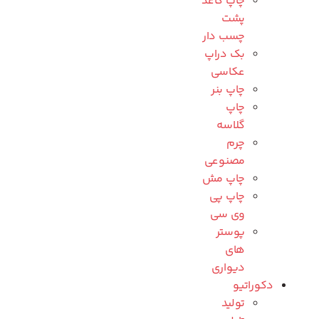
چاپ کاغذ
پشت
چسب دار
بک دراپ
عکاسی
چاپ بنر
چاپ
گلاسه
چرم
مصنوعی
چاپ مش
چاپ پی
وی سی
پوستر
های
دیواری
دکوراتیو
تولید