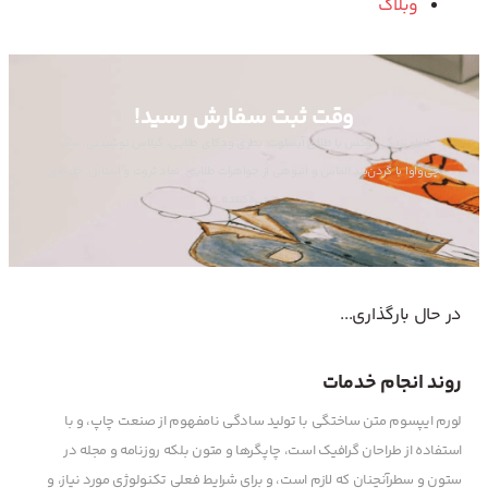
وبلاگ
وقت ثبت سفارش رسید!
تابلو زندگی لوکس با طلای آبسلوت: بطری ودکای طلایی، گیلاس نوشیدنی، سگ
چی‌واوا با گردن‌بند الماس و انبوهی از جواهرات طلایی. نماد ثروت و استایل. جلوه‌ای
خیره‌کننده.
در حال بارگذاری...
روند انجام خدمات
لورم ایپسوم متن ساختگی با تولید سادگی نامفهوم از صنعت چاپ، و با
استفاده از طراحان گرافیک است، چاپگرها و متون بلکه روزنامه و مجله در
ستون و سطرآنچنان که لازم است، و برای شرایط فعلی تکنولوژی مورد نیاز، و