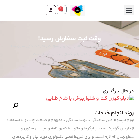
0
تماس با ما
صفحه اصلی
محصولات و خدمات
وقت ثبت سفارش رسید!
تابلو گوزن کت و شلوارپوش با شاخ طلایی: نمادی از اشرافیت و قدرت در دکوراسیون شما.
این آثار هنری خاص برای تکسچر و رنگ روغن عالی است.
در حال بارگذاری...
روند انجام خدمات
لورم ایپسوم متن ساختگی با تولید سادگی نامفهوم از صنعت چاپ، و با استفاده
از طراحان گرافیک است، چاپگرها و متون بلکه روزنامه و مجله در ستون و
سطرآنچنان که لازم است، و برای شرایط فعلی تکنولوژی مورد نیاز، و کاربردهای