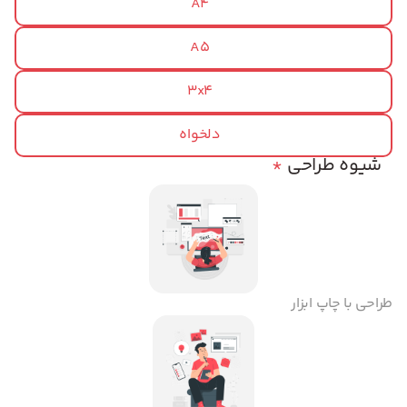
A4
A5
3x4
دلخواه
شیوه طراحی
*
طراحی با چاپ ابزار