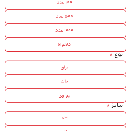
100 عدد
500 عدد
1000 عدد
دلخواه
نوع
*
براق
مات
یو وی
سایز
*
A3