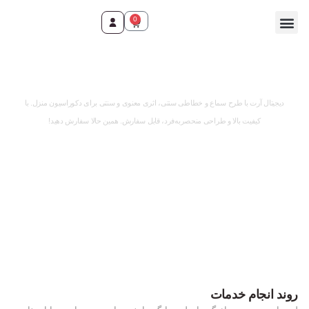
0
وقت ثبت سفارش رسید!
دیجیتال آرت با طرح سماع و خطاطی سنتی، اثری معنوی و سنتی برای دکوراسیون منزل. با
کیفیت بالا و طراحی منحصربه‌فرد، قابل سفارش. همین حالا سفارش دهید!
روند انجام خدمات