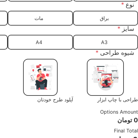
نوع
*
براق
مات
سایز
*
A4
A3
شیوه طراحی
*
طراحی با چاپ ابزار
آپلود طرح خودتان
Options Amount
0
تومان
Final Total