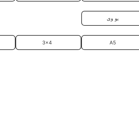
یو وی
3x4
A5