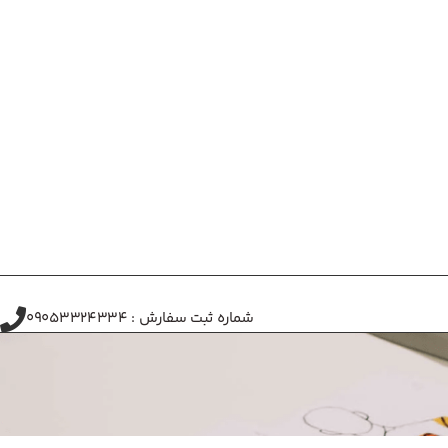
شماره ثبت سفارش : 09053324334