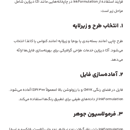
فرآیند استفاده از InkFormulation در چاپخانه‌هایی مانند آکا دیزاین شامل
مراحل زیر است:
1.
انتخاب طرح و زیرلایه
طرح چاپی (مانند بسته‌بندی یا بوم) و زیرلایه (مانند کنواس یا کاغذ) انتخاب
می‌شود. آکا دیزاین خدمات طراحی گرافیکی برای بهینه‌سازی فایل‌ها ارائه
می‌دهد.
2.
آماده‌سازی فایل
فایل در فضای رنگی CMYK و با رزولوشن بالا (معمولاً 300 DPI) آماده می‌شود.
InkFormulation از داده‌های طیفی برای تطبیق رنگ‌ها استفاده می‌کند.
3.
فرمولاسیون جوهر
InkFormulation با در نظر گرفتن نوع زیرلایه، نوع چاپ (افست، فلکسو و غیره)