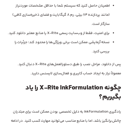
اطمینان حاصل کنید که سیستم شما با حداقل مشخصات موردنیاز
(مانند پردازنده 64 بیتی، رم 8 گیگابایت و فضای ذخیره‌سازی کافی)
سازگار است.
برای امنیت، فقط از وب‌سایت رسمی X-Rite یا منابع معتبر دانلود کنید.
نسخه آزمایشی ممکن است برخی ویژگی‌ها را محدود کند؛ جزئیات را
بررسی کنید.
پس از دانلود، مراحل نصب را طبق دستورالعمل‌های X-Rite دنبال کنید.
معمولاً نیاز به ایجاد حساب کاربری و فعال‌سازی لایسنس دارید.
چگونه X-Rite InkFormulation را یاد
بگیریم؟
یادگیری InkFormulation به دلیل تخصصی بودن ممکن است برای مبتدیان
چالش‌برانگیز باشد، اما با منابع مناسب می‌توانید مهارت کسب کنید. در ادامه