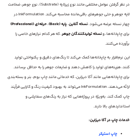
در نظر گرفتن عوامل مختلفی مانند نوع زیرلایه (Substrate)، نوع جوهر، ضخامت
لایه جوهر و حتی جوهرهای باقی‌مانده محاسبه می‌کند. InkFormulation در
چهار نسخه عرضه می‌شود:
نسخه آنلاین
،
پایه (Basic)
،
حرفه‌ای (Professional)
برای چاپخانه‌ها، و
نسخه تولیدکنندگان جوهر
، که هر کدام نیازهای خاصی را
برآورده می‌کنند.
این نرم‌افزار به چاپخانه‌ها کمک می‌کند تا رنگ‌های دقیق و یکنواختی تولید
کنند، هزینه‌های تولید را کاهش دهند و ضایعات جوهر را به حداقل برسانند.
برای چاپخانه‌هایی مانند آکا دیزاین، که خدماتی مانند چاپ بوم، بنر و بسته‌بندی
ارائه می‌دهند، InkFormulation می‌تواند به بهبود کیفیت رنگ و کارایی فرآیند
چاپ کمک کند، به‌ویژه در پروژه‌هایی که نیاز به رنگ‌های سفارشی و
استانداردهای بالا دارند.
خدمات چاپ در آکا دیزاین:
چاپ استیکر