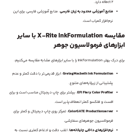
eXact 2 دارد.
منابع آموزشی محدود به زبان فارسی
: منابع آموزشی فارسی برای این
نرم‌افزار کمیاب است.
مقایسه X-Rite InkFormulation با سایر
ابزارهای فرمولاسیون جوهر
برای درک بهتر، InkFormulation را با سایر ابزارهای مشابه مقایسه می‌کنیم:
GretagMacbeth Ink Formulation
: ابزار قدیمی‌تر با دقت کمتر و عدم
پشتیبانی از زیرلایه‌های متنوع.
EFI Fiery Color Profiler
: بیشتر برای چاپ دیجیتال مناسب است و برای
افست و فلکسو کمتر انعطاف‌پذیر است.
ColorGATE Productionserver
: تمرکز روی چاپ دیجیتال و کمتر برای
فرمولاسیون جوهرهای سفارشی.
نرم‌افزارهای داخلی چاپخانه‌ها
: اغلب دقت و ادغام کمتری نسبت به