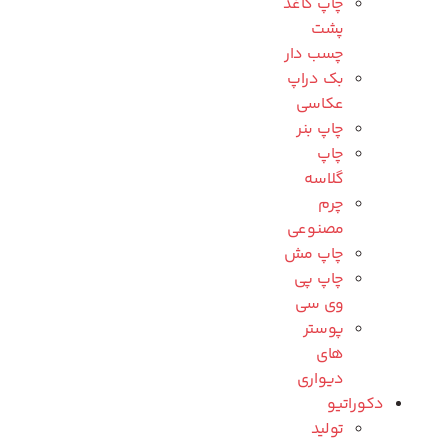
چاپ کاغذ
پشت
چسب دار
بک دراپ
عکاسی
چاپ بنر
چاپ
گلاسه
چرم
مصنوعی
چاپ مش
چاپ پی
وی سی
پوستر
های
دیواری
دکوراتیو
تولید