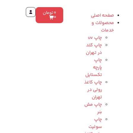
0
تومان
صفحه اصلی
0
محصولات و
خدمات
چاپ uv
چاپ کتد
در تهران
چاپ
پارچه
تکستایل
چاپ کاغذ
رولی در
تهران
چاپ مش
بنر
چاپ
سولیت