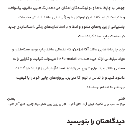
جوهر، به چاپخانه‌ها و تولیدکنندگان امکان می‌دهد رنگ‌هایی دقیق، یکنواخت
و باکیفیت تولید کنند. این نرم‌افزار با ویژگی‌هایی مانند کاهش ضایعات،
پشتیبانی از زیرلایه‌های متنوع و ادغام با استانداردهای رنگی، استانداردی جدید
در صنعت چاپ ایجاد کرده است.
برای چاپخانه‌هایی مانند
آکا دیزاین
، که خدماتی مانند چاپ بوم، بسته‌بندی و
مواد تبلیغاتی ارائه می‌دهند، InkFormulation می‌تواند کیفیت و کارایی را به
سطحی بالاتر ببرد. برای شروع، می‌توانید نسخه آزمایشی را از لینک ارائه‌شده
دانلود کنید و با تماس با تیم آکا دیزاین، پروژه‌های چاپی خود را با کیفیت
بی‌نظیر به انجام برسانید!
قبلی
بعدی
بوم مناسب برای تکنیک لیپان آرت: خلق آثار هنری خلاقانه با آکا دیزاین
اجرای رزین روی تابلو بوم چاپی: خلق آثار هنری درخشان با آکا دیزاین
دیدگاهتان را بنویسید